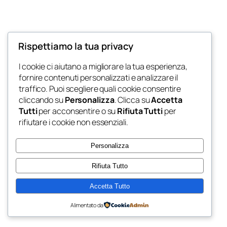
Rispettiamo la tua privacy
Blog
Eventi
I cookie ci aiutano a migliorare la tua esperienza,
My Blog
fornire contenuti personalizzati e analizzare il
Chi siamo
Negozio
traffico. Puoi scegliere quali cookie consentire
FAQ
Pattern
cliccando su
Personalizza
. Clicca su
Accetta
Autori
Temi
My WordPress Blog
Tutti
per acconsentire o su
Rifiuta Tutti
per
rifiutare i cookie non essenziali.
Personalizza
Rifiuta Tutto
Twenty Twenty-Five
Progettato con
WordPress
Accetta Tutto
Alimentato da