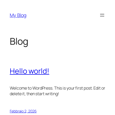
Vai
al
My Blog
contenuto
Blog
Hello world!
Welcome to WordPress. This is your first post. Edit or
delete it, then start writing!
Febbraio 2, 2026